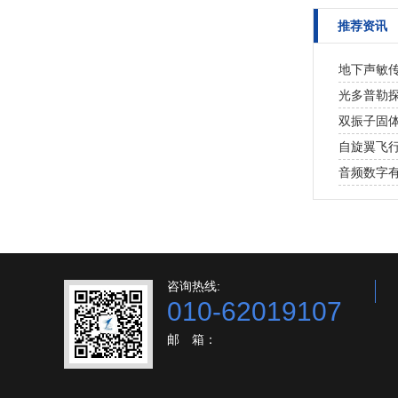
推荐资讯
地下声敏传
光多普勒探
双振子固体
自旋翼飞行
音频数字有
咨询热线:
010-62019107
邮 箱：