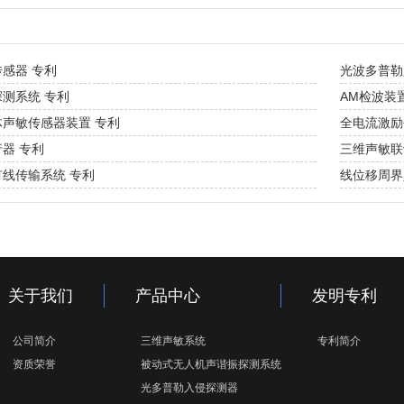
感器 专利
光波多普勒
测系统 专利
AM检波装
声敏传感器装置 专利
全电流激励
器 专利
三维声敏联
线传输系统 专利
线位移周界
关于我们
产品中心
发明专利
公司简介
三维声敏系统
专利简介
资质荣誉
被动式无人机声谐振探测系统
光多普勒入侵探测器