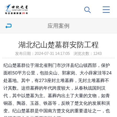
应用案例
湖北纪山楚墓群安防工程
发布日期：2024-07-31 14:17:05 浏览次数：
1243
纪山楚墓群位于
湖北省荆门市沙洋县
纪山镇
西部，保护
面积50平方公里，包括尖山、郭家岗、大小薛家洼等24
处墓地。其中，有273座封土堆墓葬，无封土堆墓葬不
计其数。这些墓葬的年代跨度较大，从
春秋战国
到
汉
代
，其中以楚墓为主。墓葬内出土了大量的文物，如青
铜器、陶器、玉器、铁器等，反映了楚文化的发展和演
变。纪山楚墓群是中国南方楚文化的重要遗址之一，也